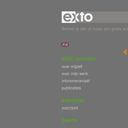
Beheer je site
of
maak een gratis ac
MMC Schobbe
over mijzelf
over mijn werk
micromecenaat
publicaties
exposities
overzicht
galerie