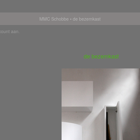
MMC Schobbe
de bezemkast
count aan
.
de bezemkast