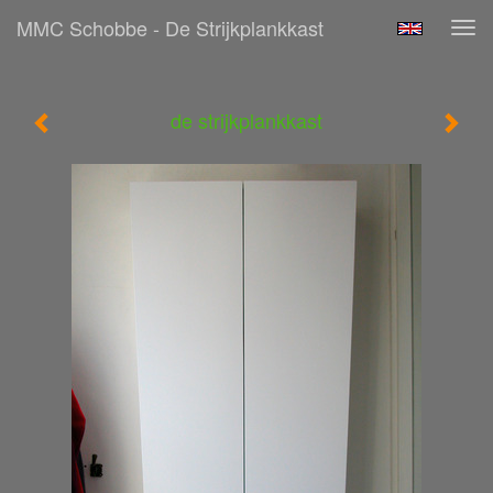
MMC Schobbe - De Strijkplankkast
Tog
navi
de strijkplankkast